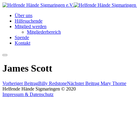
Über uns
Hilfesuchende
Mitglied werden
Mitgliederbereich
Spende
Kontakt
Hauptmenü
James Scott
Vorheriger Beitrag
Billy Redstone
Nächster Beitrag
Mary Thorne
Helfende Hände Sigmaringen © 2020
Impressum & Datenschutz