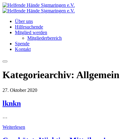
Über uns
Hilfesuchende
Mitglied werden
Mitgliederbereich
Spende
Kontakt
Hauptmenü
Kategoriearchiv:
Allgemein
27. Oktober 2020
lknkn
…
Weiterlesen