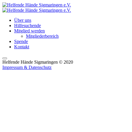
Über uns
Hilfesuchende
Mitglied werden
Mitgliederbereich
Spende
Kontakt
Hauptmenü
Helfende Hände Sigmaringen © 2020
Impressum & Datenschutz